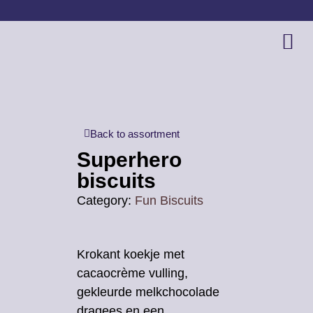
Back to assortment
Superhero
biscuits
Category:
Fun Biscuits
Krokant koekje met
cacaocrème vulling,
gekleurde melkchocolade
dragees en een